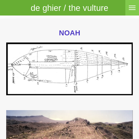
de ghier / the vulture
Skip
to
main
content
NOAH