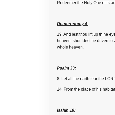
Deuteronomy 4:
19. And lest thou lift up thine 
heaven, shouldest be driven to 
whole heaven.
Psalm 33:
8. Let
all
the
earth
fear
the
LORD
14. From
the
place
of
his habita
Isaiah 18: