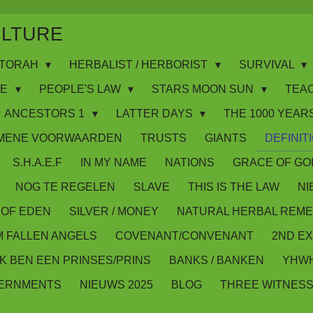
ULTURE
WS/TORAH
HERBALIST / HERBORIST
SURVIVAL
IE
PEOPLE'S LAW
STARS MOON SUN
TEA
ANCESTORS 1
LATTER DAYS
THE 1000 YEARS
MENE VOORWAARDEN
TRUSTS
GIANTS
DEFINIT
S.H.A.E.F
IN MY NAME
NATIONS
GRACE OF GO
NOG TE REGELEN
SLAVE
THIS IS THE LAW
NI
OF EDEN
SILVER / MONEY
NATURAL HERBAL REME
M FALLEN ANGELS
COVENANT/CONVENANT
2ND E
IK BEN EEN PRINSES/PRINS
BANKS / BANKEN
YHWH
VERNMENTS
NIEUWS 2025
BLOG
THREE WITNES