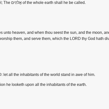
Redeemer the Holy One of Israel; The אֱלֹהִים of the
whole
earth
shall he be called.
eyes unto heaven, and when thou seest the sun, and the moon, and 
worship them, and serve them, which the LORD thy God hath divi
: let
all
the
inhabitants
of
the
world stand in awe
of
him.
tion he looketh upon
all
the
inhabitants
of
the
earth
.