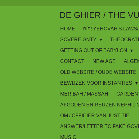
Skip
DE GHIER / THE V
to
main
HOME
יְהֹוָה YĔHOVAH'S LA
content
SOVEREIGNTY
THEOCRAT
GETTING OUT OF BABYLON
CONTACT
NEW AGE
ALGE
OLD WEBSITE / OUDE WEBSITE
BEWIJZEN VOOR INSTANTIES
MERIBAH / MASSAH
GARDEN 
AFGODEN EN REUZEN NEPHILI
OM / OFFICIER VAN JUSTITIE
ANSWER/LETTER TO FAKE GO
MUSIC