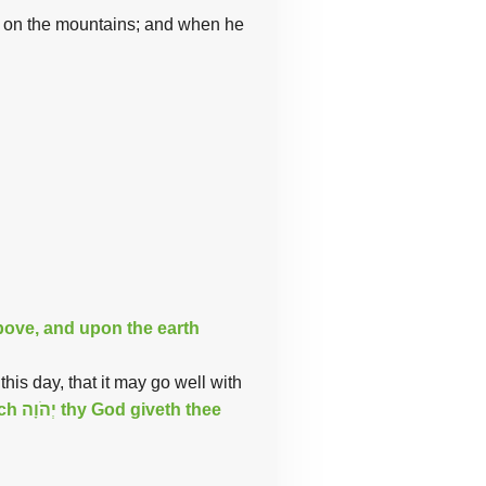
n on
the
mountains; and when he
bove, and upon the earth
his day, that it may go well with
ich
יְהֹוָה
thy God giveth thee