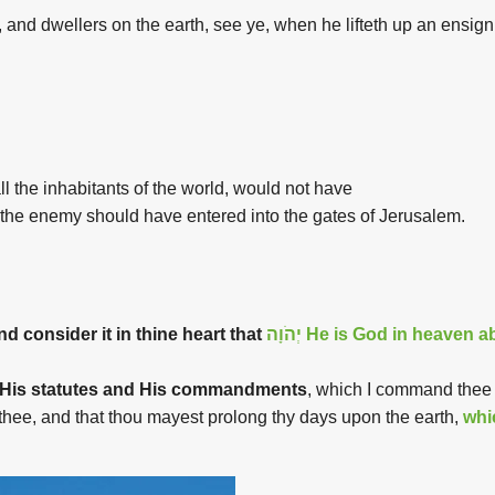
, and dwellers on
the
earth
, see ye, when he lifteth up an ensig
ll
the
inhabitants
of
the
world, would not have
the
enemy should have entered into
the
gates
of
Jerusalem.
d consider it in thine heart that
יְהֹוָה
He is God in heaven a
e His statutes and His commandments
, which I command thee t
r thee, and that thou mayest prolong thy days upon the earth,
wh