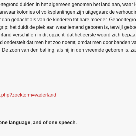
ortegrond
duiden in het algemeen genomen het land aan, waar 
 vanwaar kolonies of volksplantingen zijn uitgegaan; de verhoudi
t dan gedacht als van de kinderen tot hare moeder.
Geboortegr
ip; het duidt de plek aan waar iemand geboren is, terwijl
gebo
rland
verschillen in dit opzicht, dat het eerste woord zich bepaalt
nd
onderstelt dat men het zoo noemt, omdat men door banden van
De zoon van den balling, als hij in den vreemde geboren is, za
ex.php?zoekterm=vaderland
 one language, and of one speech.