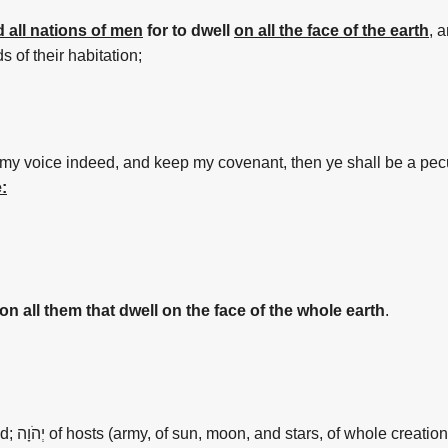
 all nations of men
for to dwell
on all the face of the earth
, 
 of their habitation;
y my voice indeed, and keep my covenant, then ye shall be a pec
e
:
on all them that dwell on the face of the whole earth
.
thine husband; יְהֹוָה of hosts (army,
of sun, moon, and stars,
of whole creation