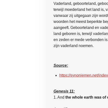
Vaderland, geboorteland, gebo
terwijl
moederland
het land is,
vanwaar zij uitgegaan zijn word
woorden het meest beperkte begr
aangeeft.
Geboorteland
en
vade
land geboren is, terwijl
vaderla
en zeden er mede verbonden is. 
zijn
vaderland
noemen.
Source:
https://synoniemen.net/ind
Genesis 11:
1. And
the whole earth was of