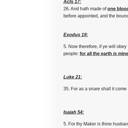
Acts 17:
26. And hath made of
one blood
before appointed, and the bounds
Exodus 19:
5.
Now therefore, if ye will obe
people:
for all the
earth
is
min
Luke 21:
35. For as a snare shall it come
Isaiah 54:
5.
For thy Maker
is