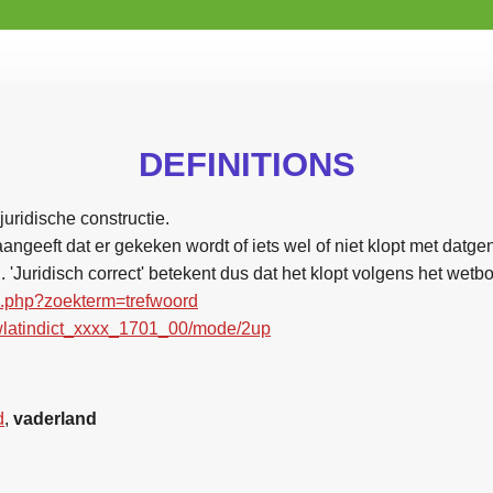
DEFINITIONS
juridische constructie.
angeeft dat er gekeken wordt of iets wel of niet klopt met datge
'Juridisch correct' betekent dus dat het klopt volgens het wetb
ex.php?zoekterm=trefwoord
/lawlatindict_xxxx_1701_00/mode/2up
d
,
vaderland