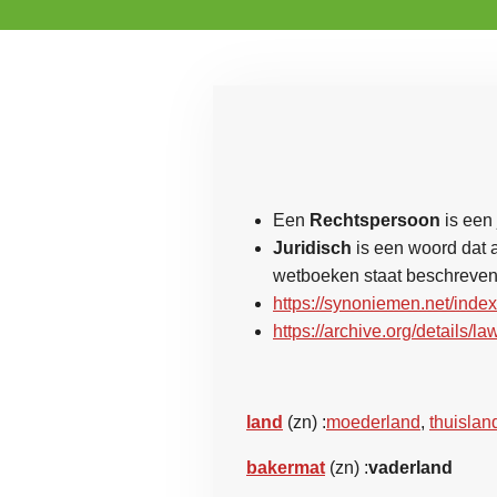
Een
Rechtspersoon
is een 
Juridisch
is een woord dat a
wetboeken staat beschreven. 
https://synoniemen.net/ind
https://archive.org/details
land
(zn)
:
moederland
,
thuislan
bakermat
(zn)
:
vaderland