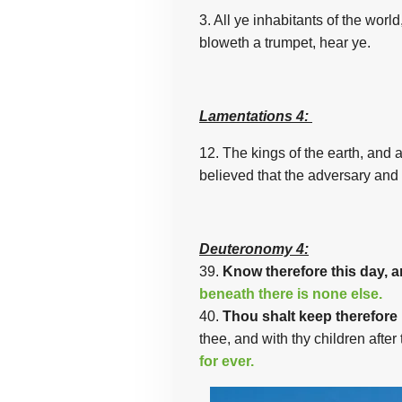
3. All
ye
inhabitants
of
the
world
bloweth a trumpet, hear ye.
Lamentations 4:
12. The
kings
of
the
earth
, and
a
believed that
the
adversary and
Deuteronomy 4:
39.
Know therefore this day, an
beneath there is none else.
40.
Thou shalt keep therefor
thee, and with thy children afte
for ever.