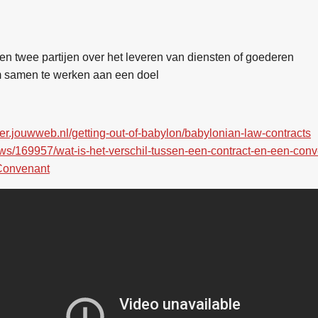
en twee partijen over het leveren van diensten of goederen
 samen te werken aan een doel
er.jouwweb.nl/getting-out-of-babylon/babylonian-law-contracts
uws/169957/wat-is-het-verschil-tussen-een-contract-en-een-con
i/Convenant