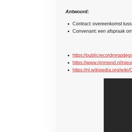
Antwoord:
Contract: overeenkomst tuss
Convenant: een afspraak om
https://publicrecordmrgpdegi
https://www.rijnmond.nl/nie
https://nl.wikipedia.org/wik