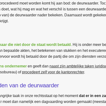
 geprocedeerd moet worden komt hij aan bod: de deurwaarder. Toch
doet, wat hij mag en wat het verschil is tussen een deurwaarde
ep van) de deurwaarder nader bekeken. Daarnaast wordt gekeke
ijgt.
ar die niet door de staat wordt betaald.
Hij is onder meer be
 bepaalde akten, het betekenen van stukken en het executere
iervoor wordt hij betaald door de partij die om zijn diensten verzo
ens ondernemer
en geeft dan
naast zijn ambtelijke taken juridi
ssobureau) of
procedeert zelf voor de kantonrechter
.
en van de deurwaarder
ngrijke taak in onze rechtsstaat op het moment
dat er in een 
r moet dan namelijk een dagvaarding worden gemaakt (meestal w