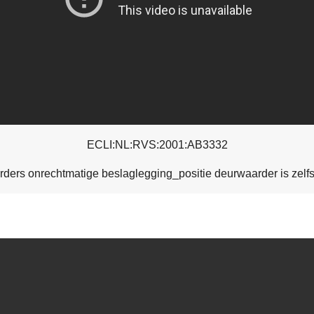
ECLI:NL:RVS:2001:AB3332
ders onrechtmatige beslaglegging_positie deurwaarder is zel