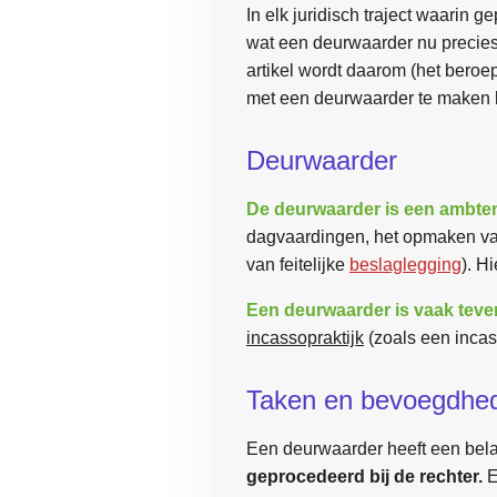
In elk juridisch traject waarin
wat een deurwaarder nu precies 
artikel wordt daarom (het bero
met een deurwaarder te maken kr
Deurwaarder
De deurwaarder is een ambtena
dagvaardingen, het opmaken van
van feitelijke
beslaglegging
). H
Een deurwaarder is vaak tev
incassopraktijk
(zoals een inca
Taken en bevoegdhed
Een deurwaarder heeft een bela
geprocedeerd bij de rechter.
E