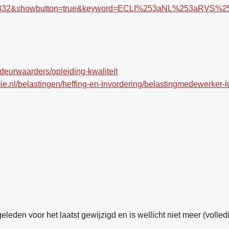
3332&showbutton=true&keyword=ECLI%253aNL%253aRVS%
deurwaarders/opleiding-kwaliteit
e.nl/belastingen/heffing-en-invordering/belastingmedewerker-
geleden voor het laatst gewijzigd en is wellicht niet meer (volled