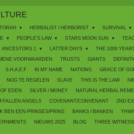
ULTURE
WS/TORAH
HERBALIST / HERBORIST
SURVIVAL
IE
PEOPLE'S LAW
STARS MOON SUN
TEA
ANCESTORS 1
LATTER DAYS
THE 1000 YEARS
MENE VOORWAARDEN
TRUSTS
GIANTS
DEFINIT
S.H.A.E.F
IN MY NAME
NATIONS
GRACE OF GO
NOG TE REGELEN
SLAVE
THIS IS THE LAW
NI
OF EDEN
SILVER / MONEY
NATURAL HERBAL REME
M FALLEN ANGELS
COVENANT/CONVENANT
2ND E
IK BEN EEN PRINSES/PRINS
BANKS / BANKEN
YHWH
VERNMENTS
NIEUWS 2025
BLOG
THREE WITNES