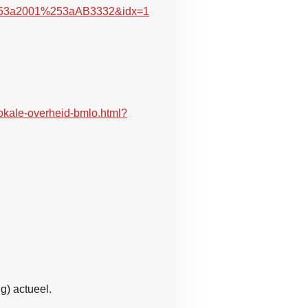
253a2001%253aAB3332&idx=1
lokale-overheid-bmlo.html?
ig) actueel.