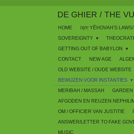
Skip
DE GHIER / THE V
to
main
HOME
יְהֹוָה YĔHOVAH'S LA
content
SOVEREIGNTY
THEOCRAT
GETTING OUT OF BABYLON
CONTACT
NEW AGE
ALGE
OLD WEBSITE / OUDE WEBSITE
BEWIJZEN VOOR INSTANTIES
MERIBAH / MASSAH
GARDEN 
AFGODEN EN REUZEN NEPHILI
OM / OFFICIER VAN JUSTITIE
ANSWER/LETTER TO FAKE GO
MUSIC