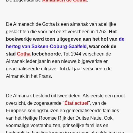
De Almanach de Gotha is een almanak van adellijke
geslachten die voor het eerst verscheen in 1763.
Het
boekwerkje werd toen uitgegeven aan het hof van
de
hertog van Saksen-Coburg-Saalfeld
, waar ook de
stad
Gotha
toebehoorde.
Tot 1944 verscheen de
Almanak ieder jaar in een nieuwe bijgewerkte en
geactualiseerde uitgave. Tot dat jaar verscheen de
Almanak in het Frans.
De Almanak bestond uit
twee delen
. Als
eerste
een groot
overzicht, de zogenaamde "
État actuel
", van de
Europese koningshuizen en gemediatiseerde families
van het Heilige Roomse Rijk der Duitse Natie. Ook
voormalige vorstenhuizen, prinselijke families en
hertogelijke families kregen in een speciale afdeling van