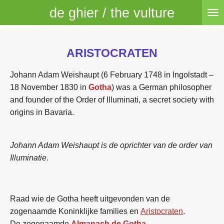
de ghier / the vulture
Skip
to
main
content
ARISTOCRATEN
Johann Adam Weishaupt (6 February 1748 in Ingolstadt –
18 November 1830 in
Gotha
) was a German philosopher
and founder of the Order of Illuminati, a secret society with
origins in Bavaria.
Johann Adam Weishaupt is de oprichter van de order van
Illuminatie.
Raad wie de Gotha heeft uitgevonden van de
zogenaamde Koninklijke families en
Aristocraten
.
De zogenaamde
Almanach de Gotha
.