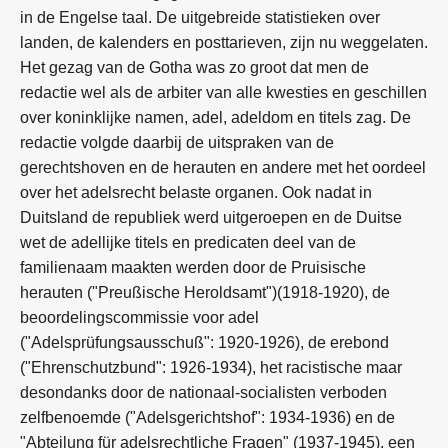
in de Engelse taal. De uitgebreide statistieken over
landen, de kalenders en posttarieven, zijn nu weggelaten.
Het gezag van de Gotha was zo groot dat men de
redactie wel als de arbiter van alle kwesties en geschillen
over koninklijke namen, adel, adeldom en titels zag. De
redactie volgde daarbij de uitspraken van de
gerechtshoven en de herauten en andere met het oordeel
over het adelsrecht belaste organen. Ook nadat in
Duitsland de republiek werd uitgeroepen en de Duitse
wet de adellijke titels en predicaten deel van de
familienaam maakten werden door de Pruisische
herauten ("Preußische Heroldsamt")(1918-1920), de
beoordelingscommissie voor adel
("Adelsprüfungsausschuß": 1920-1926), de erebond
("Ehrenschutzbund": 1926-1934), het racistische maar
desondanks door de nationaal-socialisten verboden
zelfbenoemde ("Adelsgerichtshof": 1934-1936) en de
"Abteilung für adelsrechtliche Fragen" (1937-1945), een