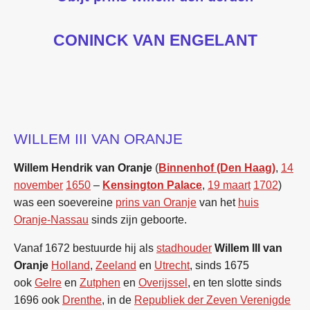
CONINCK VAN ENGELANT
WILLEM III VAN ORANJE
Willem Hendrik van Oranje
(
Binnenhof (Den Haag)
,
14
november
1650
–
Kensington Palace
,
19 maart
1702
)
was een soevereine
prins van Oranje
van het
huis
Oranje-Nassau
sinds zijn geboorte.
Vanaf 1672 bestuurde hij als
stadhouder
Willem III van
Oranje
Holland
,
Zeeland
en
Utrecht
, sinds 1675
ook
Gelre
en
Zutphen
en
Overijssel
, en ten slotte sinds
1696 ook
Drenthe
, in de
Republiek der Zeven Verenigde