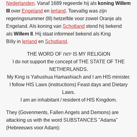
Nederlanden
. Vanaf 1689 regeerde hij als
koning Willem
III
over
Engeland
en
Ierland
. Toevallig was zijn
regeringsnummer (III) hetzelfde voor zowel Oranje als
Engeland. Als koning van
Schotland
stond hij bekend
als
Willem II
. Hij staat informeel bekend als
King
Billy
in
Ierland
en
Schotland
.
THE WORD OF יהוה IS MY RELIGION
I do not support the concept of THE STATE OF THE
NETHERLANDS.
My King is Yahushua Hamashiach and I am HIS minister.
I follow HIS Laws (instructions) Feast days and Dietary
Laws.
I am an inhabitant / resident of HIS Kingdom.
They (Govenments, Fallen Angels and Demons) are
attacking us with the word SUBSTANCES "Adama"
(Hebreeuws voor Adam):