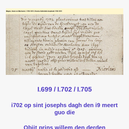
I.699 / I.702 / I.705
i702 op sint josephs dagh den i9 meert
guo die
Obijt prins
willem den derden