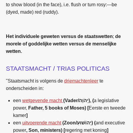
to show blood (in the face), i.e. flush or turn rosy:—be
(dyed, made) red (ruddy).
Het individuele geweten versus de staatswetten
;
de
morele of goddelijke wetten versus de menselijke
wetten.
STAATSMACHT / TRIAS POLITICAS
"Staatsmacht is volgens de
driemachtenleer
te
onderscheiden in:
een
wetgevende macht
(Vader/
יְהֹוָה
), (
a legislative
power,
Father, 5 books of Moses) [
Eerste en tweede
kamer
]
een
uitvoerende macht
(Zoon/
יְהוֹשׁוּעַ
) (
and executive
power
, Son, ministers) [
regering met koning
]