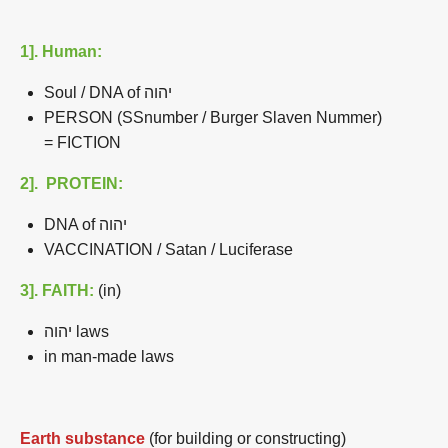
1]. Human:
Soul / DNA of יהוה
PERSON (SSnumber / Burger Slaven Nummer)
= FICTION
2]. PROTEIN:
DNA of יהוה
VACCINATION / Satan / Luciferase
3]. FAITH:
(in)
יהוה laws
in man-made laws
Earth substance
(for building or constructing)