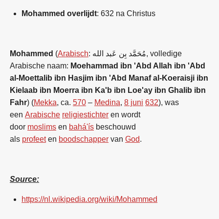
Mohammed overlijdt
: 632 na Christus
Mohammed
(
Arabisch
: مُحَمَّد بِن عَبد الله, volledige
Arabische naam:
Moehammad ibn 'Abd Allah ibn 'Abd
al-Moettalib ibn Hasjim ibn 'Abd Manaf al-Koeraisji ibn
Kielaab ibn Moerra ibn Ka'b ibn Loe'ay ibn Ghalib ibn
Fahr
) (
Mekka
, ca.
570
–
Medina
,
8 juni
632
), was
een
Arabische
religiestichter
en wordt
door
moslims
en
bahá'ís
beschouwd
als
profeet
en
boodschapper
van
God
.
Source:
https://nl.wikipedia.org/wiki/Mohammed